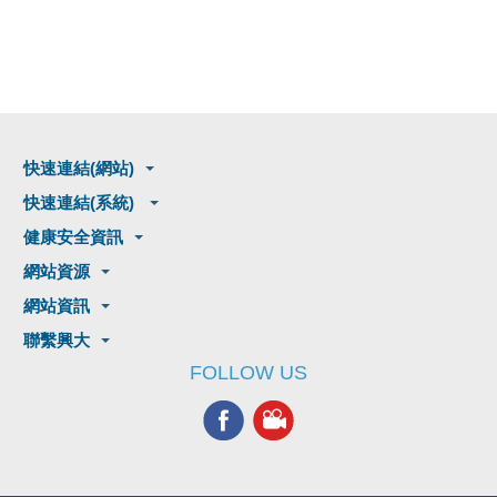
快速連結(網站)
快速連結(系統)
健康安全資訊
網站資源
網站資訊
聯繫興大
FOLLOW US