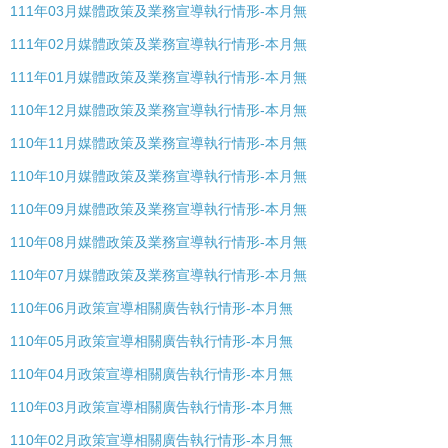
111年03月媒體政策及業務宣導執行情形-本月無
111年02月媒體政策及業務宣導執行情形-本月無
111年01月媒體政策及業務宣導執行情形-本月無
110年12月媒體政策及業務宣導執行情形-本月無
110年11月媒體政策及業務宣導執行情形-本月無
110年10月媒體政策及業務宣導執行情形-本月無
110年09月媒體政策及業務宣導執行情形-本月無
110年08月媒體政策及業務宣導執行情形-本月無
110年07月媒體政策及業務宣導執行情形-本月無
110年06月政策宣導相關廣告執行情形-本月無
110年05月政策宣導相關廣告執行情形-本月無
110年04月政策宣導相關廣告執行情形-本月無
110年03月政策宣導相關廣告執行情形-本月無
110年02月政策宣導相關廣告執行情形-本月無