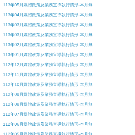
113年05月媒體政策及業務宣導執行情形-本月無
113年04月媒體政策及業務宣導執行情形-本月無
113年03月媒體政策及業務宣導執行情形-本月無
113年03月媒體政策及業務宣導執行情形-本月無
113年02月媒體政策及業務宣導執行情形-本月無
113年01月媒體政策及業務宣導執行情形-本月無
112年12月媒體政策及業務宣導執行情形-本月無
112年11月媒體政策及業務宣導執行情形-本月無
112年10月媒體政策及業務宣導執行情形-本月無
112年09月媒體政策及業務宣導執行情形-本月無
112年08月媒體政策及業務宣導執行情形-本月無
112年07月媒體政策及業務宣導執行情形-本月無
112年06月媒體政策及業務宣導執行情形-本月無
112年05月媒體政策及業務宣導執行情形-本月無