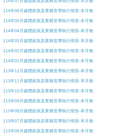
114年07月媒體政策及業務宣導執行情形-本月無
114年06月媒體政策及業務宣導執行情形-本月無
114年05月媒體政策及業務宣導執行情形-本月無
114年04月媒體政策及業務宣導執行情形-本月無
114年03月媒體政策及業務宣導執行情形-本月無
114年02月媒體政策及業務宣導執行情形-本月無
114年01月媒體政策及業務宣導執行情形-本月無
113年12月媒體政策及業務宣導執行情形-本月無
113年11月媒體政策及業務宣導執行情形-本月無
113年10月媒體政策及業務宣導執行情形-本月無
113年09月媒體政策及業務宣導執行情形-本月無
113年08月媒體政策及業務宣導執行情形-本月無
113年07月媒體政策及業務宣導執行情形-本月無
113年06月媒體政策及業務宣導執行情形-本月無