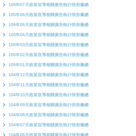
105年07月政策宣導相關廣告執行情形彙總
105年06月政策宣導相關廣告執行情形彙總
105年05月政策宣導相關廣告執行情形彙總
105年04月政策宣導相關廣告執行情形彙總
105年03月政策宣導相關廣告執行情形彙總
105年02月政策宣導相關廣告執行情形彙總
105年01月政策宣導相關廣告執行情形彙總
104年12月政策宣導相關廣告執行情形彙總
104年11月政策宣導相關廣告執行情形彙總
104年10月政策宣導相關廣告執行情形彙總
104年09月政策宣導相關廣告執行情形彙總
104年08月政策宣導相關廣告執行情形彙總
104年07月政策宣導相關廣告執行情形彙總
104年06月政策宣導相關廣告執行情形彙總