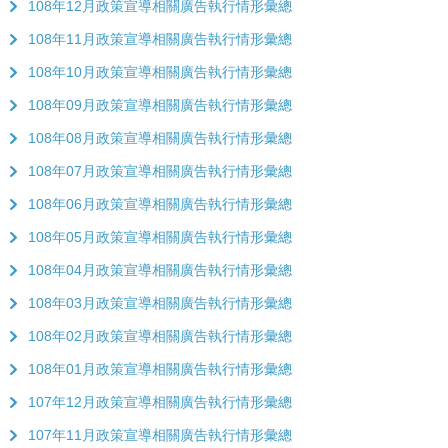
108年12月政策宣導相關廣告執行情形彙總
108年11月政策宣導相關廣告執行情形彙總
108年10月政策宣導相關廣告執行情形彙總
108年09月政策宣導相關廣告執行情形彙總
108年08月政策宣導相關廣告執行情形彙總
108年07月政策宣導相關廣告執行情形彙總
108年06月政策宣導相關廣告執行情形彙總
108年05月政策宣導相關廣告執行情形彙總
108年04月政策宣導相關廣告執行情形彙總
108年03月政策宣導相關廣告執行情形彙總
108年02月政策宣導相關廣告執行情形彙總
108年01月政策宣導相關廣告執行情形彙總
107年12月政策宣導相關廣告執行情形彙總
107年11月政策宣導相關廣告執行情形彙總