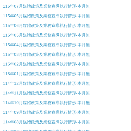
115年07月媒體政策及業務宣導執行情形-本月無
115年06月媒體政策及業務宣導執行情形-本月無
115年06月媒體政策及業務宣導執行情形-本月無
115年05月媒體政策及業務宣導執行情形-本月無
115年04月媒體政策及業務宣導執行情形-本月無
115年03月媒體政策及業務宣導執行情形-本月無
115年02月媒體政策及業務宣導執行情形-本月無
115年01月媒體政策及業務宣導執行情形-本月無
114年12月媒體政策及業務宣導執行情形-本月無
114年11月媒體政策及業務宣導執行情形-本月無
114年10月媒體政策及業務宣導執行情形-本月無
114年09月媒體政策及業務宣導執行情形-本月無
114年08月媒體政策及業務宣導執行情形-本月無