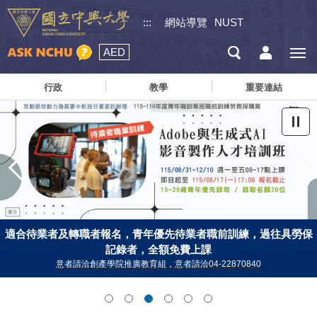
:::
網站導覽
NUST
AED
行政
教學
重要連結
適合待業者及轉職者報名，青年優先待業者職前訓練，過往具勞保
「第三屆全國大專院校專利大戰桌遊競賽(含深耕課程)」熱烈報名
9/2(三) 115-1學期 興大理學院 EMI課程說明會，歡迎報名參與！
全程參與並完成簽到退者，核發4小時學術研究倫理研習證明
興大校友APP 115年歡慶畢業季活動
115學年度春季班外籍學位生
~即日起 8/20(四)前 線上報名提供餐盒及小禮品~
115學年度春季班外籍學位生
記錄者，全額免費上課
5月25日(一)至9月12日(六)
中
意者請洽創產學院推廣教育組，意者請洽04-22870840