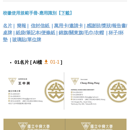
校徽使用規範手冊-應用識別【
下載
】
名片
|
簡報
|
信封信紙
|
萬用卡/邀請卡
|
感謝狀/獎狀/報告書/
桌牌
|
紙袋/筆記本/便條紙
|
錦旗/關東旗/毛巾/衣帽
|
杯子/杯
墊
|
玻璃貼/單位牌
01-1
01名片
[ AI檔
]