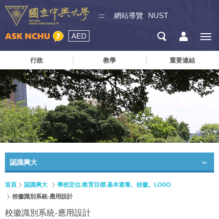
:::
網站導覽
NUST
AED
行政
教學
重要連結
認識興大
首頁
認識興大
學校定位.教育目標.基本素養。校徽。LOGO
校徽識別系統-應用設計
校徽識別系統-應用設計