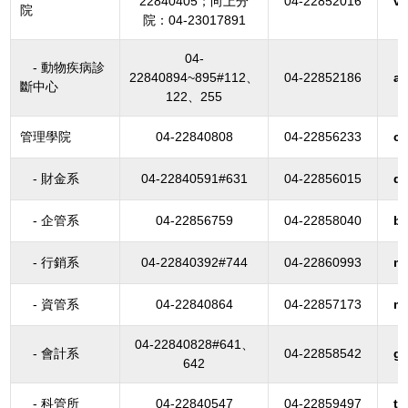
22840405；向上分
04-22852016
v
院
院：04-23017891
04-
- 動物疾病診
22840894~895#112、
04-22852186
a
斷中心
122、255
管理學院
04-22840808
04-22856233
c
- 財金系
04-22840591#631
04-22856015
dp
- 企管系
04-22856759
04-22858040
b
- 行銷系
04-22840392#744
04-22860993
m
- 資管系
04-22840864
04-22857173
m
04-22840828#641、
- 會計系
04-22858542
gi
642
- 科管所
04-22840547
04-22859497
ti