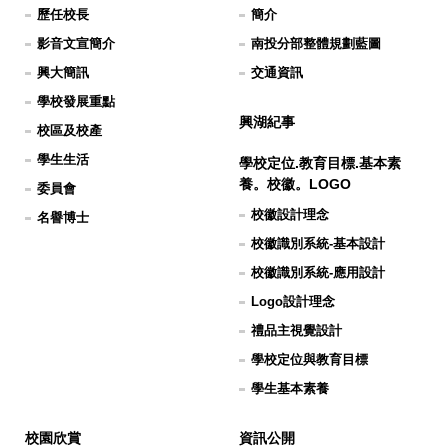
歷任校長
簡介
影音文宣簡介
南投分部整體規劃藍圖
興大簡訊
交通資訊
學校發展重點
興湖紀事
校區及校產
學生生活
學校定位.教育目標.基本素
養。校徽。LOGO
委員會
校徽設計理念
名譽博士
校徽識別系統-基本設計
校徽識別系統-應用設計
Logo設計理念
禮品主視覺設計
學校定位與教育目標
學生基本素養
校園欣賞
資訊公開