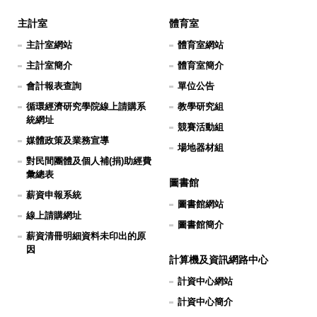
主計室
體育室
主計室網站
體育室網站
主計室簡介
體育室簡介
會計報表查詢
單位公告
循環經濟研究學院線上請購系
教學研究組
統網址
競賽活動組
媒體政策及業務宣導
場地器材組
對民間團體及個人補(捐)助經費
彙總表
圖書館
薪資申報系統
圖書館網站
線上請購網址
圖書館簡介
薪資清冊明細資料未印出的原
因
計算機及資訊網路中心
計資中心網站
計資中心簡介