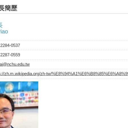
長簡歷
長
Piao
 2284-0537
 2287-0559
sai@nchu.edu.tw
ps://zh.m.wikipedia.org/zh-tw/%E8%94%A1%E6%B8%85%E6%A8%9