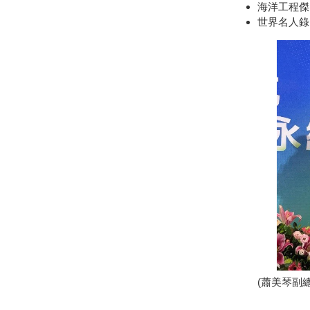
海洋工程傑出專業獎
世界名人錄(The
(蕭美琴副總統頒