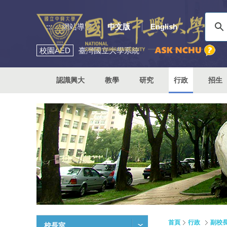
:::
網站導覽
中文版
English
校園
AED
臺灣國立大學系統
認識興大
教學
研究
行政
招生
首頁
行政
副校
校長室