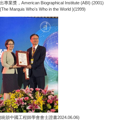
，American Biographical Institute (ABI) (2001)
 Marquis Who's Who in the World )(1999)
中國工程師學會會士證書2024.06.06)