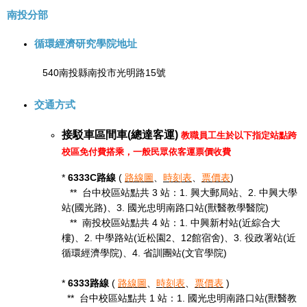
南投分部
循環經濟研究學院地址
540南投縣南投市光明路15號
交通方式
接駁車區間車(總達客運)
教職員工生於以下指定站點跨
校區免付費搭乘，一般民眾依客運票價收費
*
6333C路線
(
路線圖
、
時刻表
、
票價表
)
** 台中校區站點共 3 站：1. 興大郵局站、2. 中興大學
站(國光路)、3. 國光忠明南路口站(獸醫教學醫院)
** 南投校區站點共 4 站：1. 中興新村站(近綜合大
樓)、2. 中學路站(近松園2、12館宿舍)、3. 役政署站(近
循環經濟學院)、4. 省訓團站(文官學院)
*
6333路線
(
路線圖
、
時刻表
、
票價表
)
** 台中校區站點共 1 站：1. 國光忠明南路口站(獸醫教