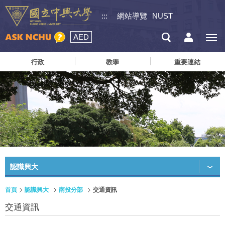
:::
網站導覽
NUST
AED
行政
教學
重要連結
認識興大
首頁
認識興大
南投分部
交通資訊
交通資訊