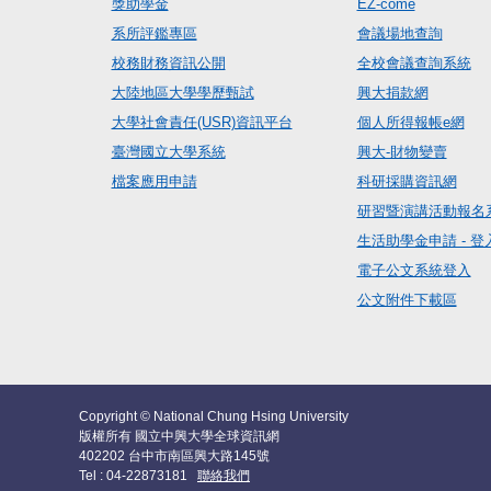
獎助學金
EZ-come
系所評鑑專區
會議場地查詢
校務財務資訊公開
全校會議查詢系統
大陸地區大學學歷甄試
興大捐款網
大學社會責任(USR)資訊平台
個人所得報帳e網
臺灣國立大學系統
興大-財物變賣
檔案應用申請
科研採購資訊網
研習暨演講活動報名
生活助學金申請 - 登
電子公文系統登入
公文附件下載區
Copyright © National Chung Hsing University
版權所有 國立中興大學全球資訊網
402202 台中市南區興大路145號
Tel : 04-22873181
聯絡我們