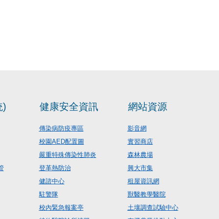
)
健康安全資訊
網站資源
傳染病防疫專區
影音網
校園AED配置圖
實習商店
嚴重特殊傳染性肺炎
森林農場
管
登革熱防治
興大市集
健諮中心
租屋資訊網
駐警隊
獸醫教學醫院
校內緊急報案亭
土壤調查試驗中心