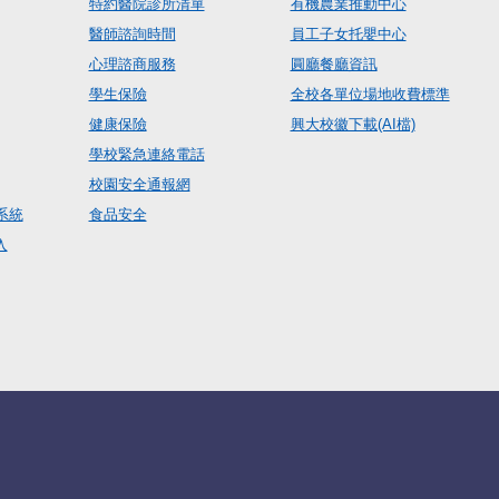
特約醫院診所清單
有機農業推動中心
醫師諮詢時間
員工子女托嬰中心
心理諮商服務
圓廳餐廳資訊
學生保險
全校各單位場地收費標準
健康保險
興大校徽下載(AI檔)
學校緊急連絡電話
校園安全通報網
系統
食品安全
入