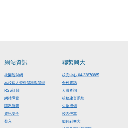
網站資訊
聯繫興大
校園智財網
校安中心 04-22870885
本校個人資料保護與管理
全校電話
RSS訂閱
人員查詢
網站導覽
校務建言系統
隱私聲明
失物招領
資訊安全
校內停車
登入
如何到興大