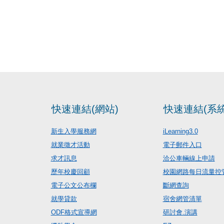
快速連結(網站)
快速連結(系統
新生入學服務網
iLearning3.0
就業徵才活動
電子郵件入口
求才訊息
洽公車輛線上申請
歷年校慶回顧
校園網路每日流量控
電子公文公布欄
斷網查詢
就學貸款
宿舍網管清單
ODF格式宣導網
研討會.演講