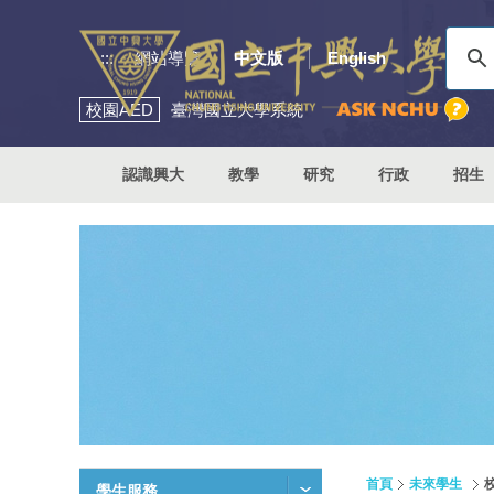
:::
網站導覽
中文版
English
校園
AED
臺灣國立大學系統
認識興大
教學
研究
行政
招生
首頁
未來學生
學生服務