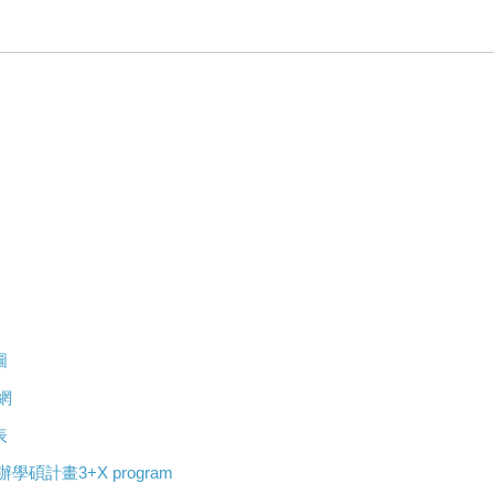
圖
網
表
合辦學碩計畫3+X program