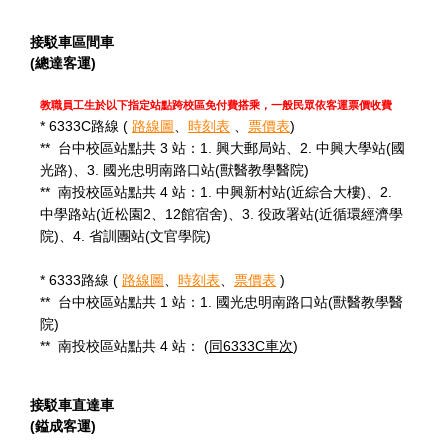
接駁車區間車
(總達客運)
教職員工生於以下指定站點跨校區免付費搭乘，一般民眾依客運票價收費
* 6333C路線 (
路線圖
、
時刻表
、
票價表
)
** 台中校區站點共 3 站：1. 興大郵局站、2. 中興大學站(國
光路)、3. 國光忠明南路口站(獸醫教學醫院)
** 南投校區站點共 4 站：1. 中興新村站(近綜合大樓)、2.
中學路站(近松園2、12館宿舍)、3. 役政署站(近循環經濟學
院)、4. 省訓團站(文官學院)
* 6333路線 (
路線圖
、
時刻表
、
票價表
)
** 台中校區站點共 1 站：1. 國光忠明南路口站(獸醫教學醫
院)
** 南投校區站點共 4 站： (
同6333C車次
)
接駁車直達車
(鎰成客運)