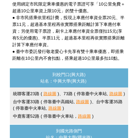
使用綁定市民限定乘車優惠的電子票證可享「10公里免費＋
超過10公里車資上限10元」的雙十優惠。
● 非市民搭乘依里程計費，投現上車應付車資全票20元、半
票11元，超過基本里程再依實際搭乘距離計算下車應付車
資；另使用電子票證，刷卡上車應付車資全票僅扣15元(享
有5元的優惠)、半票11元，超過基本里程再依實際搭乘距離
計算下車應付車資。
● 臺中市委託發行敬老愛心卡先享有雙十乘車優惠，即搭乘
距離在10公里內不會扣點，搭乘超過10公里最多扣10點。
到校門口(興大路)
站名：中興大學(興大路)
統聯客運23路 (
路線圖
)、73路 ( 停靠臺中火車站,
路線圖
)
台中客運33路 ( 停靠臺中高鐵站,
路線圖
)、台中客運35路
( 停靠臺中火車站,
路線圖
)
中鹿客運52路 ( 停靠臺中火車站，
路線圖
)
到國光路側門
站名：中興大學(國光路)