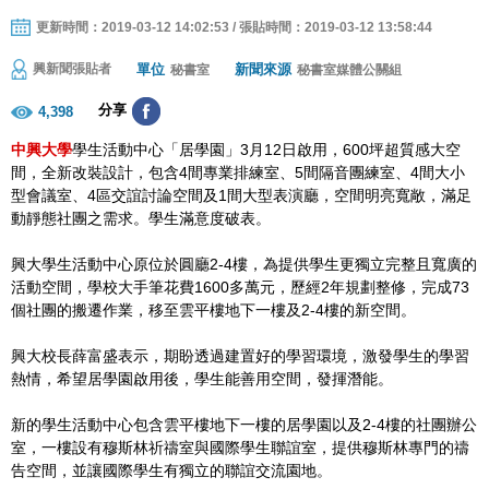
更新時間：2019-03-12 14:02:53 / 張貼時間：2019-03-12 13:58:44
單位
新聞來源
興新聞張貼者
秘書室
秘書室媒體公關組
分享
4,398
中興大學
學生活動中心「居學園」3月12日啟用，600坪超質感大空
間，全新改裝設計，包含4間專業排練室、5間隔音團練室、4間大小
型會議室、4區交誼討論空間及1間大型表演廳，空間明亮寬敞，滿足
動靜態社團之需求。學生滿意度破表。
興大學生活動中心原位於圓廳2-4樓，為提供學生更獨立完整且寬廣的
活動空間，學校大手筆花費1600多萬元，歷經2年規劃整修，完成73
個社團的搬遷作業，移至雲平樓地下一樓及2-4樓的新空間。
興大校長薛富盛表示，期盼透過建置好的學習環境，激發學生的學習
熱情，希望居學園啟用後，學生能善用空間，發揮潛能。
新的學生活動中心包含雲平樓地下一樓的居學園以及2-4樓的社團辦公
室，一樓設有穆斯林祈禱室與國際學生聯誼室，提供穆斯林專門的禱
告空間，並讓國際學生有獨立的聯誼交流園地。