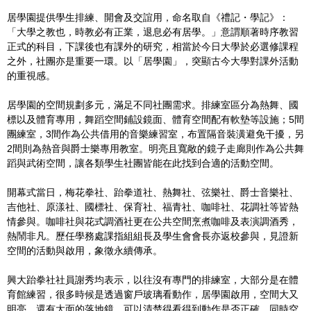
居學園提供學生排練、開會及交誼用，命名取自《禮記・學記》：
「大學之教也，時教必有正業，退息必有居學。」意謂順著時序教習
正式的科目，下課後也有課外的研究，相當於今日大學於必選修課程
之外，社團亦是重要一環。以「居學園」，突顯古今大學對課外活動
的重視感。
居學園的空間規劃多元，滿足不同社團需求。排練室區分為熱舞、國
標以及體育專用，舞蹈空間鋪設鏡面、體育空間配有軟墊等設施；5間
團練室，3間作為公共借用的音樂練習室，布置隔音裝潢避免干擾，另
2間則為熱音與爵士樂專用教室。明亮且寬敞的鏡子走廊則作為公共舞
蹈與武術空間，讓各類學生社團皆能在此找到合適的活動空間。
開幕式當日，梅花拳社、跆拳道社、熱舞社、弦樂社、爵士音樂社、
吉他社、原漾社、國標社、保育社、福青社、咖啡社、花調社等皆熱
情參與。咖啡社與花式調酒社更在公共空間烹煮咖啡及表演調酒秀，
熱鬧非凡。歷任學務處課指組組長及學生會會長亦返校參與，見證新
空間的活動與啟用，象徵永續傳承。
興大跆拳社社員謝秀均表示，以往沒有專門的排練室，大部分是在體
育館練習，很多時候是透過窗戶玻璃看動作，居學園啟用，空間大又
明亮，還有大面的落地鏡，可以清楚得看得到動作是否正確，同時空