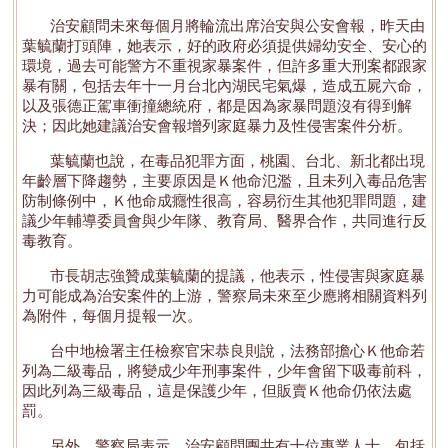
治安顧問未來每個月將輪流出席治安與公安會報，昨天由
葉毓蘭打頭陣，她表示，好的政府必須提供婦幼安全、安心的
環境，過去可能警方不重視家暴案件，但許多重大刑案都跟家
暴有關，包括去年十一月台北內湖民宅氣爆，造成五屍六命，
以及張德正駕車衝撞總統府，都是因為家暴問題沒有得到解
決；因此她建議治安會報增列家庭暴力及性侵害案件分析。
葉毓蘭也說，在毒品犯罪方面，桃園、台北、新北都出現
年齡層下降趨勢，主要原因是Ｋ他命氾濫，且未列入毒品危害
防制條例中，Ｋ他命成癮性很高，容易衍生其他犯罪問題，建
議少年輔導委員會與少年隊、教育局、醫界合作，共同進行反
毒教育。
市長胡志強贊成葉毓蘭的提議，他表示，性侵害與家庭暴
力可能成為治安案件的上游，警察局未來至少應將相關資料列
為附件，每個月提報一次。
台中地檢署主任檢察官宋恭良則說，法務部擔心Ｋ他命若
列為二級毒品，將變成少年刑事案件，少年會留下吸毒前科，
因此列為三級毒品，這是保護少年，但販賣Ｋ他命仍依法處
罰。
另外，警察局表示，治安顧問團共有十位專業人士，包括