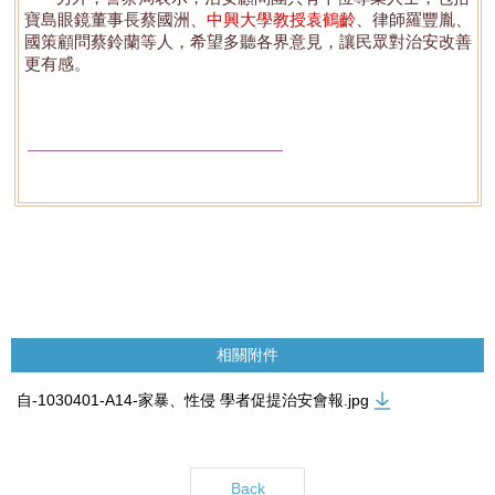
寶島眼鏡董事長蔡國洲、
中興大學教授袁鶴齡
、律師羅豐胤、
國策顧問蔡鈴蘭等人，希望多聽各界意見，讓民眾對治安改善
更有感。
相關附件
自-1030401-A14-家暴、性侵 學者促提治安會報.jpg
Back