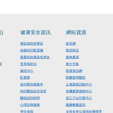
)
健康安全資訊
網站資源
傳染病防疫專區
影音網
校園AED配置圖
實習商店
嚴重特殊傳染性肺炎
森林農場
管
登革熱防治
興大市集
健諮中心
租屋資訊網
駐警隊
獸醫教學醫院
校內緊急報案亭
土壤調查試驗中心
特約醫院診所清單
有機農業推動中心
醫師諮詢時間
員工子女托嬰中心
心理諮商服務
圓廳餐廳資訊
學生保險
全校各單位場地收費標準