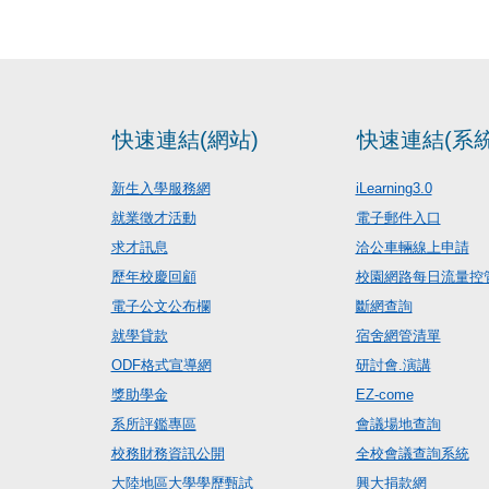
快速連結(網站)
快速連結(系統
新生入學服務網
iLearning3.0
就業徵才活動
電子郵件入口
求才訊息
洽公車輛線上申請
歷年校慶回顧
校園網路每日流量控
電子公文公布欄
斷網查詢
就學貸款
宿舍網管清單
ODF格式宣導網
研討會.演講
獎助學金
EZ-come
系所評鑑專區
會議場地查詢
校務財務資訊公開
全校會議查詢系統
大陸地區大學學歷甄試
興大捐款網