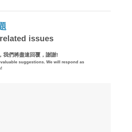
題
elated issues
，我們將盡速回覆，謝謝!
valuable suggestions. We will respond as
u!