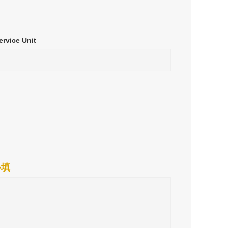
ervice Unit
必填