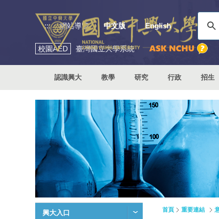
:::
網站導覽
中文版
English
校園
AED
臺灣國立大學系統
認識興大
教學
研究
行政
招生
首頁
重要連結
興大入口