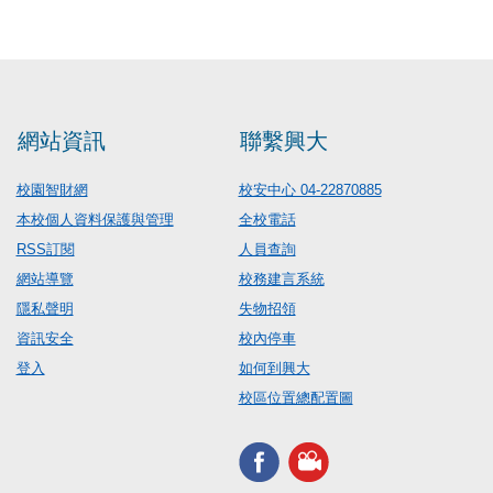
網站資訊
聯繫興大
校園智財網
校安中心 04-22870885
本校個人資料保護與管理
全校電話
RSS訂閱
人員查詢
網站導覽
校務建言系統
隱私聲明
失物招領
資訊安全
校內停車
登入
如何到興大
校區位置總配置圖