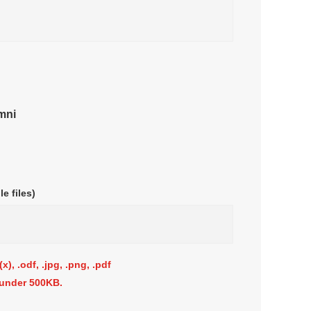
mni
 files)
 .odf, .jpg, .png, .pdf
nder 500KB.