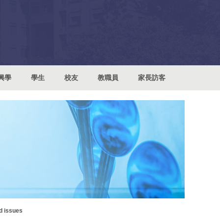
興學
學生
校友
教職員
家長訪客
 issues