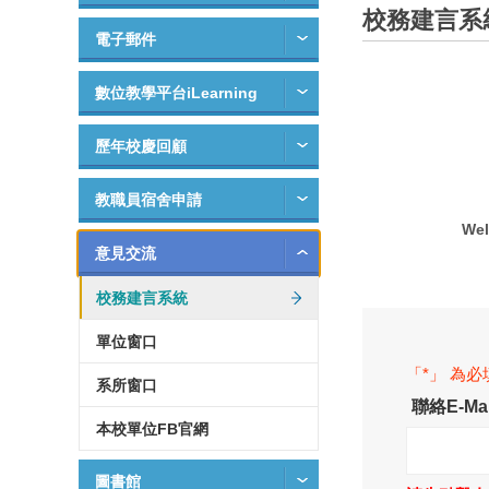
校務建言系
電子郵件
數位教學平台iLearning
歷年校慶回顧
教職員宿舍申請
Wel
意見交流
校務建言系統
單位窗口
「*」 為
系所窗口
聯絡E-Mai
本校單位FB官網
圖書館