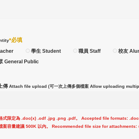
*必填
ntity
acher
學生 Student
職員 Staff
校友 Alu
General Public
上傳
Attach file upload (可一次上傳多個檔案 Allow uploading multiple
為 .doc(x) .odf .jpg .png .pdf。 Accepted file formats: .doc(x),
量建議 500K 以內。 Recommended file size for attachments: u