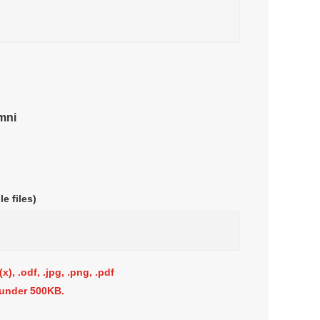
mni
 files)
 .odf, .jpg, .png, .pdf
nder 500KB.