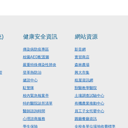
)
健康安全資訊
網站資源
傳染病防疫專區
影音網
校園AED配置圖
實習商店
嚴重特殊傳染性肺炎
森林農場
管
登革熱防治
興大市集
健諮中心
租屋資訊網
駐警隊
獸醫教學醫院
校內緊急報案亭
土壤調查試驗中心
特約醫院診所清單
有機農業推動中心
醫師諮詢時間
員工子女托嬰中心
心理諮商服務
圓廳餐廳資訊
學生保險
全校各單位場地收費標準