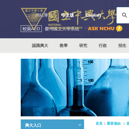
:::
網站導覽
中文版
English
校園
AED
臺灣國立大學系統
認識興大
教學
研究
行政
招生
首頁
重要連結
興大入口