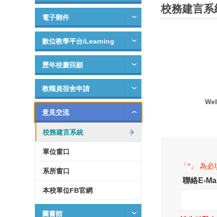
校務建言系
電子郵件
數位教學平台iLearning
歷年校慶回顧
教職員宿舍申請
Wel
意見交流
校務建言系統
單位窗口
「*」 為
系所窗口
聯絡E-Mai
本校單位FB官網
圖書館