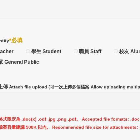
*必填
ntity
acher
學生 Student
職員 Staff
校友 Alu
General Public
上傳
Attach file upload (可一次上傳多個檔案 Allow uploading multiple
為 .doc(x) .odf .jpg .png .pdf。 Accepted file formats: .doc(x),
量建議 500K 以內。 Recommended file size for attachments: u