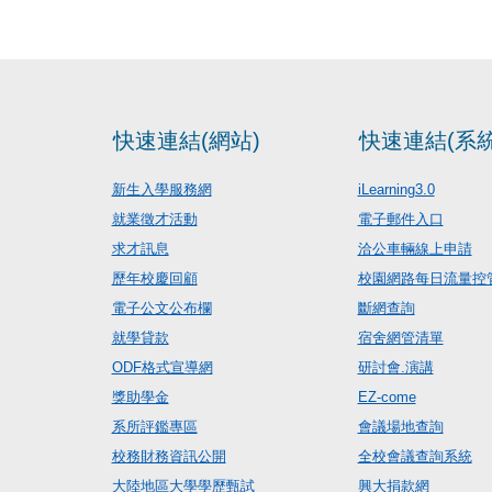
快速連結(網站)
快速連結(系統
新生入學服務網
iLearning3.0
就業徵才活動
電子郵件入口
求才訊息
洽公車輛線上申請
歷年校慶回顧
校園網路每日流量控
電子公文公布欄
斷網查詢
就學貸款
宿舍網管清單
ODF格式宣導網
研討會.演講
獎助學金
EZ-come
系所評鑑專區
會議場地查詢
校務財務資訊公開
全校會議查詢系統
大陸地區大學學歷甄試
興大捐款網