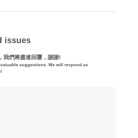
d issues
，我們將盡速回覆，謝謝!
valuable suggestions. We will respond as
u!