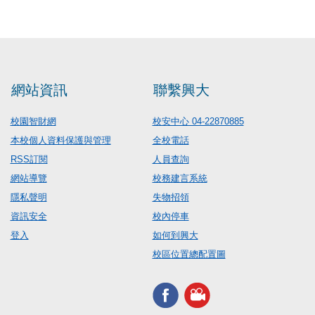
網站資訊
聯繫興大
校園智財網
校安中心 04-22870885
本校個人資料保護與管理
全校電話
RSS訂閱
人員查詢
網站導覽
校務建言系統
隱私聲明
失物招領
資訊安全
校內停車
登入
如何到興大
校區位置總配置圖