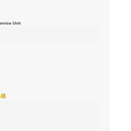
ervice Unit
必填