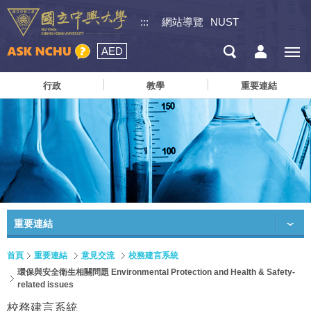
:::
網站導覽
NUST
AED
行政
教學
重要連結
重要連結
首頁
重要連結
意見交流
校務建言系統
環保與安全衛生相關問題 Environmental Protection and Health & Safety-
related issues
校務建言系統