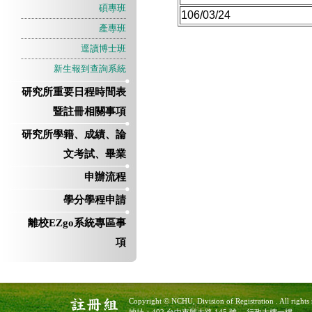
碩專班
106/03/24
產專班
逕讀博士班
新生報到查詢系統
研究所重要日程時間表
暨註冊相關事項
研究所學籍、成績、論
文考試、畢業
申辦流程
學分學程申請
離校EZgo系統專區事
項
Copyright © NCHU, Division of Registration . All rights 