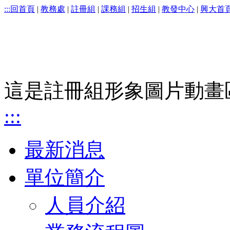
:::
回首頁
|
教務處
|
註冊組
|
課務組
|
招生組
|
教發中心
|
興大首
這是註冊組形象圖片動畫
:::
最新消息
單位簡介
人員介紹