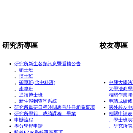
研究所專區
校友專區
研究所新生各類訊息暨遞補公告
。
碩士班
。
博士班
。
碩專班(含中科班)
中興大學法
。
產專班
大學法商學
。
逕讀博士班
相關作業聯
。
新生報到查詢系統
申請成績或
研究所重要日程時間表暨註冊相關事項
國外校友申
研究所學籍、成績課程、畢業
相關申請表
申辦流程
。學士班表
學分學程申請
。研究所表
離校EZgo系統專區事項