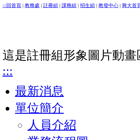
:::
回首頁
|
教務處
|
註冊組
|
課務組
|
招生組
|
教發中心
|
興大首
這是註冊組形象圖片動畫
:::
最新消息
單位簡介
人員介紹