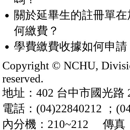
關於延畢生的註冊單在
何繳費？
學費繳費收據如何申請
Copyright © NCHU, Division
reserved.
地址：402 台中市國光路 
電話：(04)22840212 ；(04
內分機：210~212 傳真：(