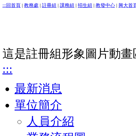
:::
回首頁
|
教務處
|
註冊組
|
課務組
|
招生組
|
教發中心
|
興大首
這是註冊組形象圖片動畫
:::
最新消息
單位簡介
人員介紹